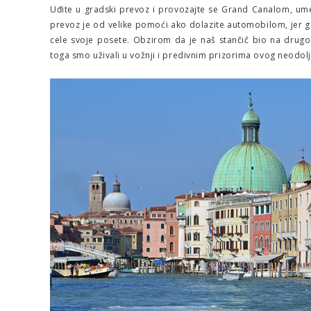
Uđite u gradski prevoz i provozajte se Grand Canalom, um
prevoz je od velike pomoći ako dolazite automobilom, jer 
cele svoje posete. Obzirom da je naš stančič bio na drug
toga smo uživali u vožnji i predivnim prizorima ovog neodolj