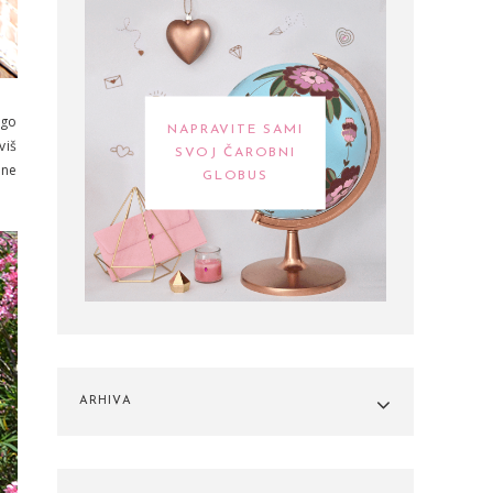
ugo
NAPRAVITE SAMI
viš
SVOJ ČAROBNI
 ne
GLOBUS
ARHIVA