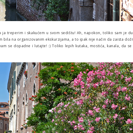
, a ja treperim i skakućem u svom sedištu! Ah, napokon, toliko sam je d
sam bila na organizovanim ekskurzijama, a to ipak nije način da zaista doži
am se dopadne i lutajte! :) Toliko lepih kutaka, mostića, kanala, da se