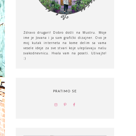
Zdravo drugari! Dobro došli na Mustru. Moje
ime je Jovana i ja sam grafički dizajner. Ovo je
moj kutak interneta na kome delim sa vama
vesele ideje za sve stvari koje ulepšavaju našu
svakodnevnicu. Hvala vam na poseti. Uživajte!
:)
PRATIMO SE