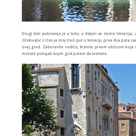
Drugi dan putovanja je u toku, u daljini se nazire Venecija
iščekivala! :) Ovo je moj treći put u Veneciji, prva dva puta 
ovaj grad. Zaboravite vodiča, krenite prvom uličicom koja v
možete pokajati kojim god putem da krenete.