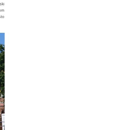
ski
kom
sto