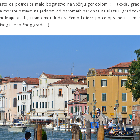
esto da potrošite malo bogatstvo na vožnju gondolom. :) Takođe, grad
ga morate ostaviti na jednom od ogromnih parkinga na ulazu u grad to
om kraju grada, nismo morali da vučemo kofere po celoj Veneciji, ume
ivog i neobičnog grada. :)